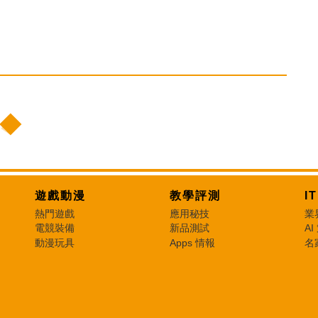
遊戲動漫
教學評測
I
熱門遊戲
應用秘技
業
電競裝備
新品測試
AI
動漫玩具
Apps 情報
名