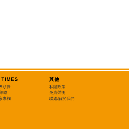
T TIMES
其他
界頭條
私隱政策
 策略
免責聲明
家專欄
聯絡/關於我們