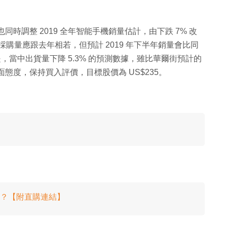
也同時調整 2019 全年智能手機銷量估計，由下跌 7% 改
預計採購量應跟去年相若，但預計 2019 年下半年銷量會比同
是，當中出貨量下降 5.3% 的預測數據，雖比華爾街預計的
抱以正面態度，保持買入評價，目標股價為 US$235。
散貨？【附直購連結】