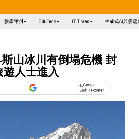
教學評測
EduTech
IT Times
生成式AI與雲端
斯山冰川有倒塌危機 封
旅遊人士進入
在Google
追蹤《e-zone》