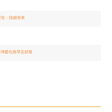
警告：陸續有來
因全球暖化致旱災頻發