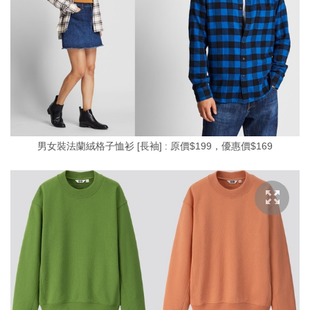
男女裝法蘭絨格子恤衫 [長袖] : 原價$199，優惠價$169