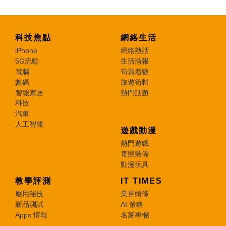
科技焦點
網絡生活
iPhone
網絡熱話
5G流動
生活情報
電腦
筍買着數
數碼
旅遊筍料
智能家居
熱門話題
科技
汽車
人工智能
遊戲動漫
熱門遊戲
電競裝備
動漫玩具
教學評測
IT TIMES
應用秘技
業界頭條
新品測試
AI 策略
Apps 情報
名家專欄