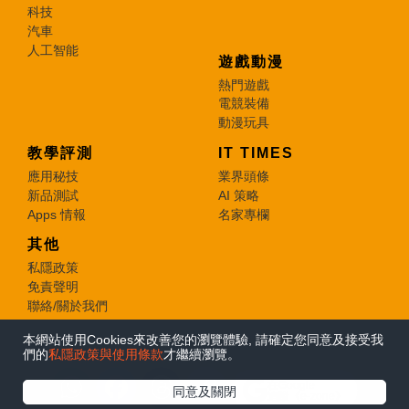
科技
汽車
人工智能
遊戲動漫
熱門遊戲
電競裝備
動漫玩具
教學評測
IT TIMES
應用秘技
業界頭條
新品測試
AI 策略
Apps 情報
名家專欄
其他
私隱政策
免責聲明
聯絡/關於我們
本網站使用Cookies來改善您的瀏覽體驗, 請確定您同意及接受我
© 2026 e-zone. All Rights Reserved.
們的
私隱政策與使用條款
才繼續瀏覽。
在Google
同意及關閉
追蹤《e-zone》