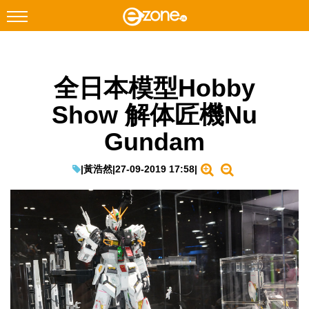
搜尋
全日本模型Hobby
Facebook
Instagram
Show 解体匠機Nu
科技焦點
Gundam
網絡生活
遊戲動漫
|
黃浩然
|
27-09-2019 17:58
|
教學評測
EduTech
IT Times
生成式AI與雲端應用
Enterprise Digital Transformation