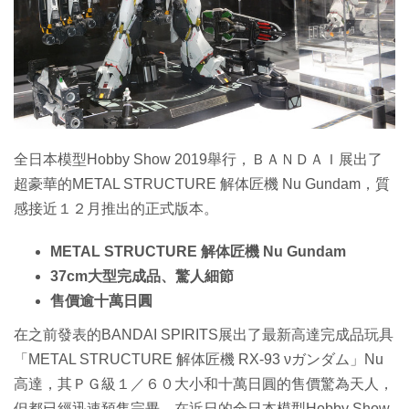
特集
全日本模型Hobby Show 2019舉行，ＢＡＮＤＡＩ展出了
超豪華的METAL STRUCTURE 解体匠機 Nu Gundam，質
感接近１２月推出的正式版本。
METAL STRUCTURE 解体匠機 Nu Gundam
37cm大型完成品、驚人細節
售價逾十萬日圓
在之前發表的BANDAI SPIRITS展出了最新高達完成品玩具
「METAL STRUCTURE 解体匠機 RX-93 νガンダム」Nu
高達，其ＰＧ級１／６０大小和十萬日圓的售價驚為天人，
但都已經迅速預售完畢，在近日的全日本模型Hobby Show