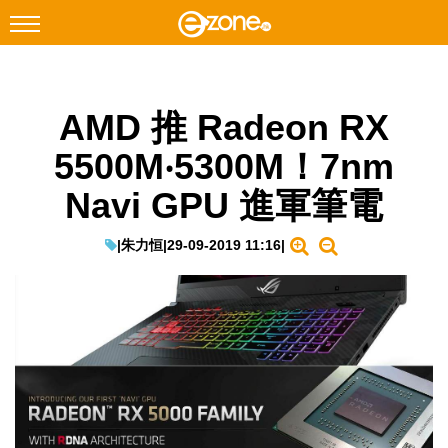
搜尋
AMD 推 Radeon RX
Facebook
Instagram
5500M‧5300M！7nm
科技焦點
Navi GPU 進軍筆電
網絡生活
遊戲動漫
|
朱力恒
|
29-09-2019 11:16
|
教學評測
EduTech
IT Times
生成式AI與雲端應用
Enterprise Digital Transformation