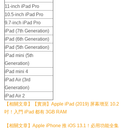
11-inch iPad Pro
10.5-inch iPad Pro
9.7-inch iPad Pro
iPad (7th Generation)
iPad (6th Generation)
iPad (5th Generation)
iPad mini (5th
Generation)
iPad mini 4
iPad Air (3rd
Generation)
iPad Air 2
【相關文章】【實測】Apple iPad (2019) 屏幕增至 10.2
吋！入門 iPad 都有 3GB RAM
【相關文章】Apple iPhone 推 iOS 13.1！必用功能全集