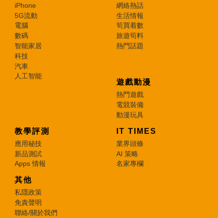
iPhone
網絡熱話
5G流動
生活情報
電腦
筍買着數
數碼
旅遊筍料
智能家居
熱門話題
科技
汽車
人工智能
遊戲動漫
熱門遊戲
電競裝備
動漫玩具
教學評測
IT TIMES
應用秘技
業界頭條
新品測試
AI 策略
Apps 情報
名家專欄
其他
私隱政策
免責聲明
聯絡/關於我們