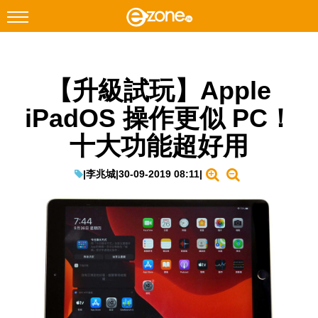
搜尋
【升級試玩】Apple
Facebook
Instagram
iPadOS 操作更似 PC！
科技焦點
十大功能超好用
網絡生活
遊戲動漫
|
李兆城
|
30-09-2019 08:11
|
教學評測
EduTech
IT Times
生成式AI與雲端應用
Enterprise Digital Transformation