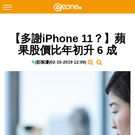
搜尋
【多謝iPhone 11？】蘋
Facebook
Instagram
果股價比年初升 6 成
科技焦點
網絡生活
|
彭振濠
|
02-10-2019 12:00
|
遊戲動漫
教學評測
EduTech
IT Times
生成式AI與雲端應用
Enterprise Digital Transformation