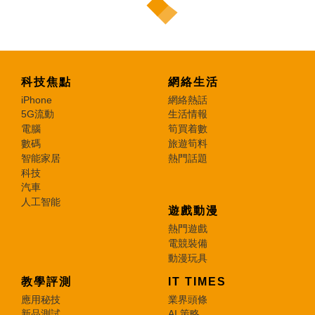
科技焦點
網絡生活
iPhone
網絡熱話
5G流動
生活情報
電腦
筍買着數
數碼
旅遊筍料
智能家居
熱門話題
科技
汽車
人工智能
遊戲動漫
熱門遊戲
電競裝備
動漫玩具
教學評測
IT TIMES
應用秘技
業界頭條
新品測試
AI 策略