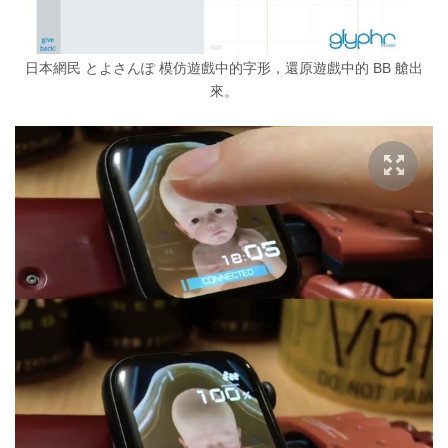
日本網民 とよさんぽ 模仿遊戲中的字形，還原遊戲中的 BB 艙出
來。