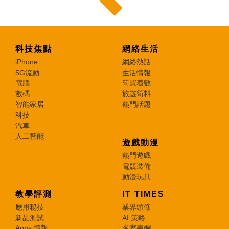
科技焦點
網絡生活
iPhone
網絡熱話
5G流動
生活情報
電腦
筍買着數
數碼
旅遊筍料
智能家居
熱門話題
科技
汽車
人工智能
遊戲動漫
熱門遊戲
電競裝備
動漫玩具
教學評測
IT TIMES
應用秘技
業界頭條
新品測試
AI 策略
Apps 情報
名家專欄