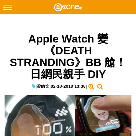
搜尋
Apple Watch 變
Facebook
Instagram
《DEATH
科技焦點
STRANDING》BB 艙！
網絡生活
日網民親手 DIY
遊戲動漫
教學評測
|
梁綺文
|
02-10-2019 13:36
|
EduTech
IT Times
生成式AI與雲端應用
Enterprise Digital Transformation