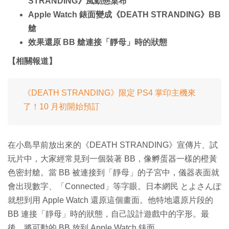
STRANDING》風動態桌布
Apple Watch 錶面變成《DEATH STRANDING》BB
艙
效果還原 BB 艙連接「靜母」時的狀態
【相關報道】
《DEATH STRANDING》限定 PS4 掌印主機來
了！10 月初開始預訂
在小島早前放出來的《DEATH STRANDING》宣傳片、試
玩片中，大家經常見到一個裝著 BB，像孵蛋器一樣的橙黃
色密封艙。當 BB 被連接到「靜母」的子宮中，儀器表面就
會出現數字、「Connected」等字眼。日本網民 とよさんぽ
就想到用 Apple Watch 還原這個畫面。他特地還原片段的
BB 連接「靜母」時的狀態，自己設計遊戲中的字形。最
後，將可動的 BB 放到 Apple Watch 錶面。