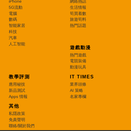
iPhone
網絡熱話
5G流動
生活情報
電腦
筍買着數
數碼
旅遊筍料
智能家居
熱門話題
科技
汽車
人工智能
遊戲動漫
熱門遊戲
電競裝備
動漫玩具
教學評測
IT TIMES
應用秘技
業界頭條
新品測試
AI 策略
Apps 情報
名家專欄
其他
私隱政策
免責聲明
聯絡/關於我們