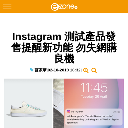
搜尋
Instagram 測試產品發
Facebook
Instagram
售提醒新功能 勿失網購
科技焦點
良機
網絡生活
遊戲動漫
|
蘇家華
|
02-10-2019 16:32
|
教學評測
EduTech
IT Times
生成式AI與雲端應用
Enterprise Digital Transformation