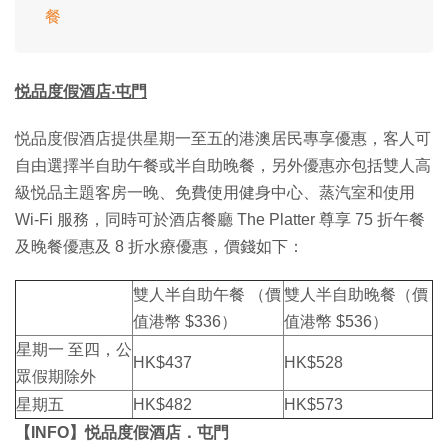
餐
悦品度假酒店‧屯門
悦品度假酒店提供星期一至五的港澳居民專享優惠，客人可
自由選擇半自助午餐或半自助晚餐，另外優惠亦包括雙人高
級悦品主題客房一晚、免費使用健身中心、蒸汽室和使用
Wi-Fi 服務，同時可於酒店餐廳 The Platter 尊享 75 折午餐
及晚餐優惠及 8 折水療優惠，價錢如下：
雙人半自助午餐 （價
雙人半自助晚餐（價
值港幣 $336）
值港幣 $536）
星期一 至四，公
HK$437
HK$528
眾假期除外
星期五
HK$482
HK$573
【INFO】悦品度假酒店．屯門