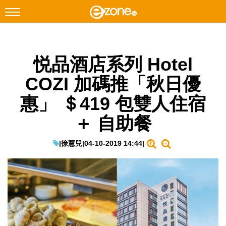
搜尋
悦品酒店系列 Hotel
Facebook
Instagram
COZI 加碼推「秋日優
科技焦點
惠」 ＄419 包雙人住宿
網絡生活
＋ 自助餐
遊戲動漫
教學評測
|
徐慧兒
|
04-10-2019 14:44
|
EduTech
IT Times
生成式AI與雲端應用
Enterprise Digital Transformation