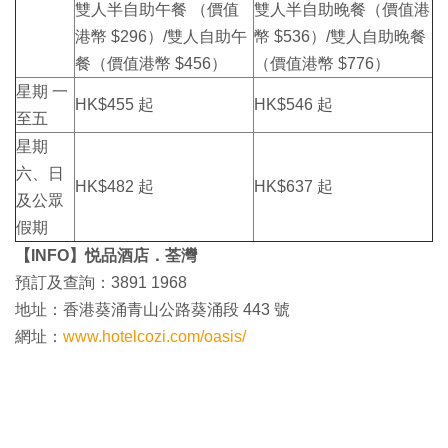
雙人半自助午餐 （價值
雙人半自助晚餐（價值港
港幣 $296）/雙人自助午
幣 $536）/雙人自助晚餐
餐（價值港幣 $456）
（價值港幣 $776）
星期 一
HK$455 起
HK$546 起
至五
星期
六、日
HK$482 起
HK$637 起
及公眾
假期
【INFO】悦品酒店．荃灣
預訂及查詢：3891 1968
地址：香港葵涌青山公路葵涌段 443 號
網址：
www.hotelcozi.com/oasis/