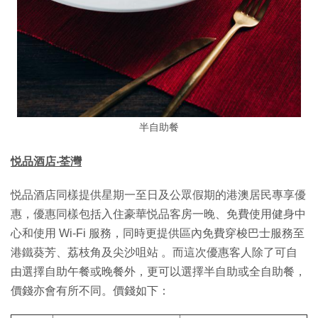
半自助餐
悦品酒店‧荃灣
悦品酒店同樣提供星期一至日及公眾假期的港澳居民專享優
惠，優惠同樣包括入住豪華悦品客房一晚、免費使用健身中
心和使用 Wi-Fi 服務，同時更提供區內免費穿梭巴士服務至
港鐵葵芳、荔枝角及尖沙咀站 。而這次優惠客人除了可自
由選擇自助午餐或晚餐外，更可以選擇半自助或全自助餐，
價錢亦會有所不同。價錢如下：