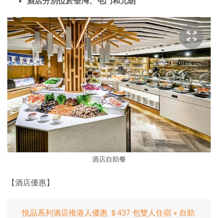
酒店分別位於荃灣、屯門和元朗
酒店自助餐
【酒店優惠】
悦品系列酒店推港人優惠 ＄437 包雙人住宿＋自助