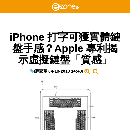
搜尋
iPhone 打字可獲實體鍵
Facebook
Instagram
盤手感？Apple 專利揭
科技焦點
示虛擬鍵盤「質感」
網絡生活
遊戲動漫
|
蘇家華
|
04-10-2019 14:49
|
教學評測
EduTech
IT Times
生成式AI與雲端應用
Enterprise Digital Transformation