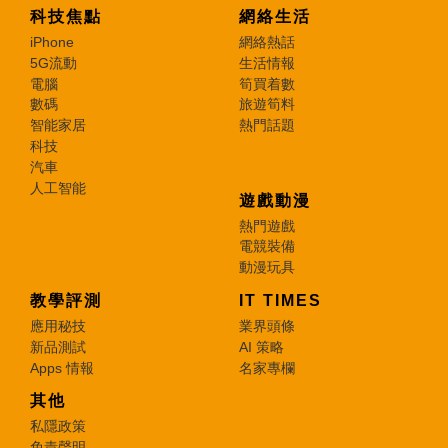
科技焦點
網絡生活
iPhone
網絡熱話
5G流動
生活情報
電腦
筍買着數
數碼
旅遊筍料
智能家居
熱門話題
科技
汽車
人工智能
遊戲動漫
熱門遊戲
電競裝備
動漫玩具
教學評測
IT TIMES
應用秘技
業界頭條
新品測試
AI 策略
Apps 情報
名家專欄
其他
私隱政策
免責聲明