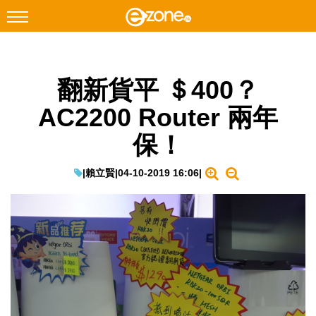
搜尋
翻新貨平 ＄400？
Facebook
Instagram
AC2200 Router 兩年
科技焦點
保！
網絡生活
遊戲動漫
|
賴立賢
|
04-10-2019 16:06
|
教學評測
EduTech
IT Times
生成式AI與雲端應用
Enterprise Digital Transformation