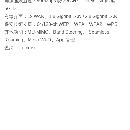
無線連線速度：400Mbps @ 2.4GHz、2 x 867Mbps @
5GHz
有線介面：1x WAN、1 x Gigabit LAN / 2 x Gigabit LAN
保安技術支援：64/128-bit WEP、WPA、WPA2、WPS
其他功能：MU-MIMO、Band Steering、 Seamless
Roaming、Mesh Wi-Fi、App 管理
查詢：Comdex