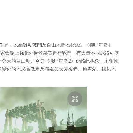
ul的作品，以高難度戰鬥及自由地圖為概念。《機甲狂潮》
款，玩家會穿上強化外骨骼裝置進行戰鬥，有大量不同武器可使
十分大的自由度。今集《機甲狂潮2》延續此概念，主角換
多變化的地形高低差及環境如大廈後巷、檢查站、綠化地