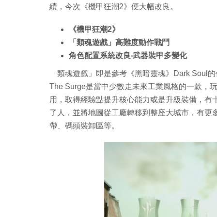
績，今次《機甲狂潮2》便大幅改良。
《機甲狂潮2》
「類魂遊戲」高難度動作戰鬥
角色配置系統改良‧武器裝甲多變化
「類魂遊戲」即是參考《黑暗靈魂》Dark So
The Surge是當中少數走未來工業風格的一
用，取得經驗點提升核心能力或是升級裝備，有
了人，並將地圖從工廠轉移到整座大城市，有更
帶、碼頭裝卸區等。