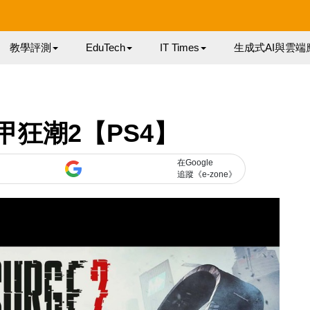
教學評測
EduTech
IT Times
生成式AI與雲端
甲狂潮2【PS4】
在Google
追蹤《e-zone》