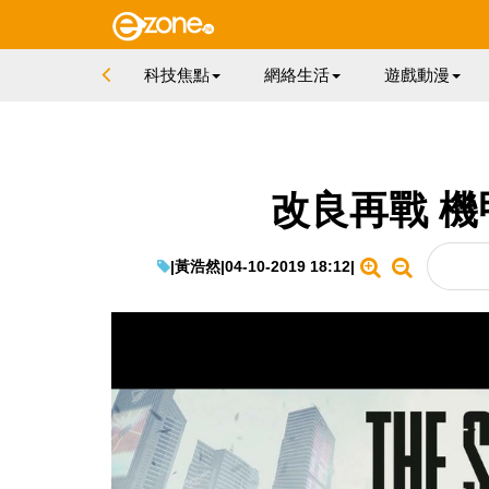
科技焦點
網絡生活
遊戲動漫
改良再戰 機
|
黃浩然
|
04-10-2019 18:12
|