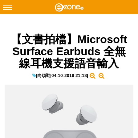
搜尋
【文書拍檔】Microsoft
Facebook
Instagram
Surface Earbuds 全無
科技焦點
線耳機支援語音輸入
網絡生活
遊戲動漫
|
向頌勤
|
04-10-2019 21:18
|
教學評測
EduTech
IT Times
生成式AI與雲端應用
Enterprise Digital Transformation