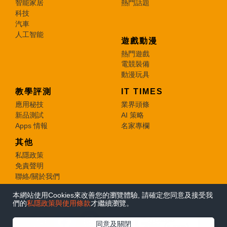
智能家居
熱門話題
科技
汽車
人工智能
遊戲動漫
熱門遊戲
電競裝備
動漫玩具
教學評測
IT TIMES
應用秘技
業界頭條
新品測試
AI 策略
Apps 情報
名家專欄
其他
私隱政策
免責聲明
聯絡/關於我們
本網站使用Cookies來改善您的瀏覽體驗, 請確定您同意及接受我
© 2026 e-zone. All Rights Reserved.
們的
私隱政策與使用條款
才繼續瀏覽。
在Google
同意及關閉
追蹤《e-zone》