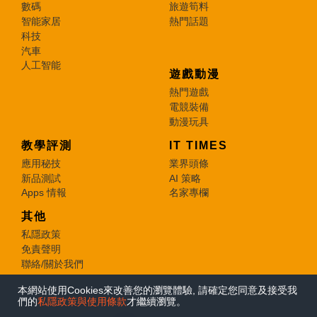
數碼
旅遊筍料
智能家居
熱門話題
科技
汽車
人工智能
遊戲動漫
熱門遊戲
電競裝備
動漫玩具
教學評測
IT TIMES
應用秘技
業界頭條
新品測試
AI 策略
Apps 情報
名家專欄
其他
私隱政策
免責聲明
聯絡/關於我們
本網站使用Cookies來改善您的瀏覽體驗, 請確定您同意及接受我
© 2026 e-zone. All Rights Reserved.
們的
私隱政策與使用條款
才繼續瀏覽。