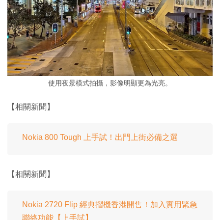
使用夜景模式拍攝，影像明顯更為光亮。
【相關新聞】
Nokia 800 Tough 上手試！出門上街必備之選
【相關新聞】
Nokia 2720 Flip 經典摺機香港開售！加入實用緊急
聯絡功能【上手試】