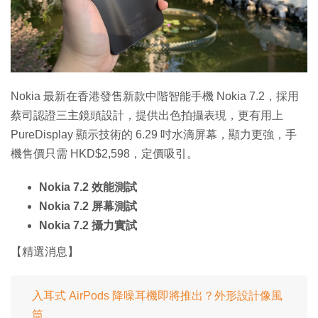
特集
Nokia 最新在香港發售新款中階智能手機 Nokia 7.2，採用
蔡司認證三主鏡頭設計，提供出色拍攝表現，更有用上
PureDisplay 顯示技術的 6.29 吋水滴屏幕，顯力更強，手
機售價只需 HKD$2,598，定價吸引。
Nokia 7.2 效能測試
Nokia 7.2 屏幕測試
Nokia 7.2 攝力實試
【精選消息】
入耳式 AirPods 降噪耳機即將推出？外形設計像風
筒