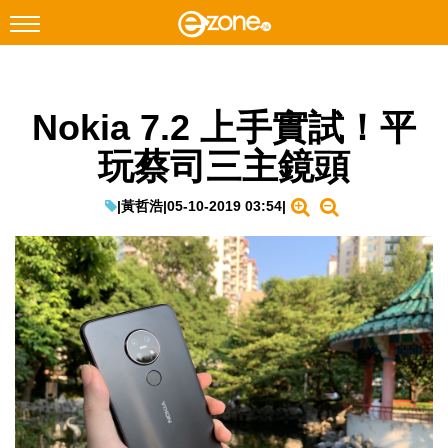
搜尋
Nokia 7.2 上手實試！平
Facebook
Instagram
玩蔡司三主鏡頭
科技焦點
網絡生活
|
黃哲浩
|
05-10-2019 03:54
|
遊戲動漫
教學評測
EduTech
IT Times
生成式AI與雲端應用
Enterprise Digital Transformation