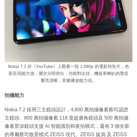
Nokia 7.2 於《YouTube》上觀看一段 1,080p 的電影預告片，色
彩呈現能力強，層次分明突出，光暗對比佳，機低單喇叭的聲音
響亮清晰，音樂播放能力佳。
拍攝能力
Nokia 7.2 採用三主鏡頭設計，4,800 萬拍攝像素蔡司認證
主鏡頭、800 萬拍攝像素 118 度超廣角鏡頭及 500 萬拍攝
像素景深鏡頭支援 AI 智能識別和夜拍模式，還有 3 個全新
的專屬蔡司散景模式 ZEISS 現代、ZEISS 旋渦 及 ZEISS