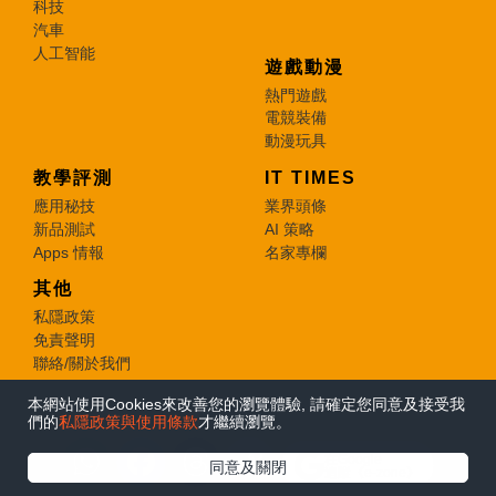
科技
汽車
人工智能
遊戲動漫
熱門遊戲
電競裝備
動漫玩具
教學評測
IT TIMES
應用秘技
業界頭條
新品測試
AI 策略
Apps 情報
名家專欄
其他
私隱政策
免責聲明
聯絡/關於我們
本網站使用Cookies來改善您的瀏覽體驗, 請確定您同意及接受我
© 2026 e-zone. All Rights Reserved.
們的
私隱政策與使用條款
才繼續瀏覽。
在Google
同意及關閉
追蹤《e-zone》