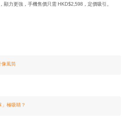
水滴屏幕，顯力更強，手機售價只需 HKD$2,598，定價吸引。
設計像風筒
色戰隊」極吸睛？