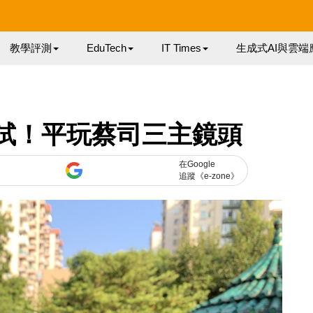
教學評測
EduTech
IT Times
生成式AI與雲端
上手實試！平玩蔡司三主鏡頭
在Google
追蹤《e-zone》