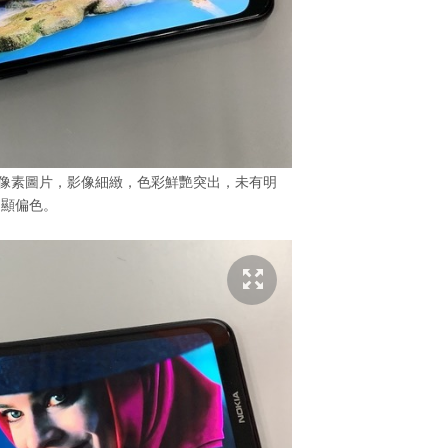
x 1,080 像素圖片，影像細緻，色彩鮮艷突出，未有明
顯偏色。