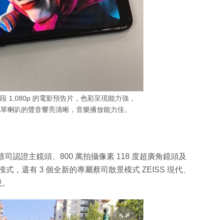
觀看一段 1,080p 的電影預告片，色彩呈現能力強，
低單喇叭的聲音響亮清晰，音樂播放能力佳。
像素蔡司認證主鏡頭、800 萬拍攝像素 118 度超廣角鏡頭及
模式，還有 3 個全新的專屬蔡司散景模式 ZEISS 現代、
現。