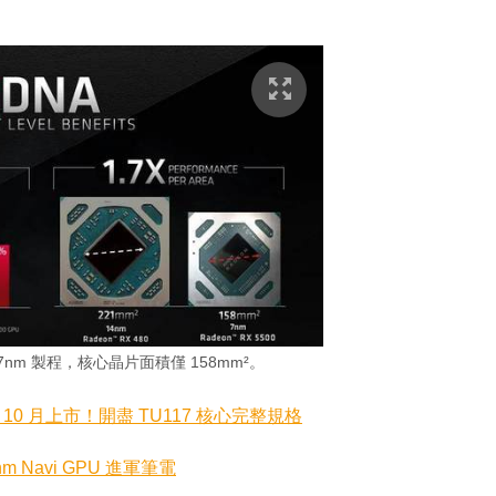
T 憑 7nm 製程，核心晶片面積僅 158mm²。
中入門卡 10 月上市！開盡 TU117 核心完整規格
7nm Navi GPU 進軍筆電