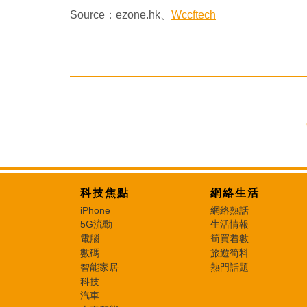
Source：ezone.hk、
Wccftech
科技焦點
網絡生活
iPhone
網絡熱話
5G流動
生活情報
電腦
筍買着數
數碼
旅遊筍料
智能家居
熱門話題
科技
汽車