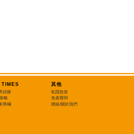
T TIMES
其他
界頭條
私隱政策
 策略
免責聲明
家專欄
聯絡/關於我們