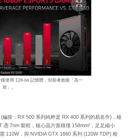
650 一樣使用 128-bit 記憶體，但前者效能「高一
班」。
m 製程 (編按：RX 500 系列純粹是 RX 400 系列的易名作)，核
0 XT 憑 7nm 製程，核心晶片面積僅 158mm²，足足縮小
需 110W，與 NVIDIA GTX 1660 系列 (120W TDP) 相