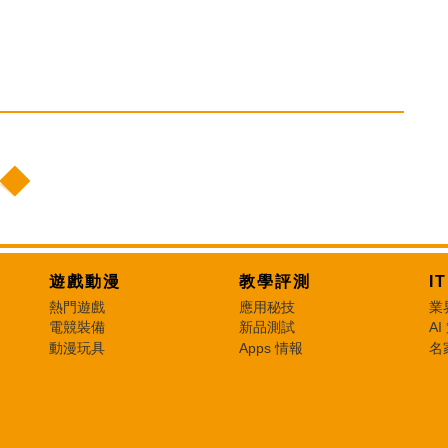
遊戲動漫
教學評測
I
熱門遊戲
應用秘技
業
電競裝備
新品測試
AI
動漫玩具
Apps 情報
名