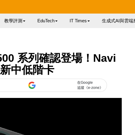
教學評測
EduTech
IT Times
生成式AI與雲端
 5500 系列確認登場！Navi
心新中低階卡
在Google
追蹤《e-zone》