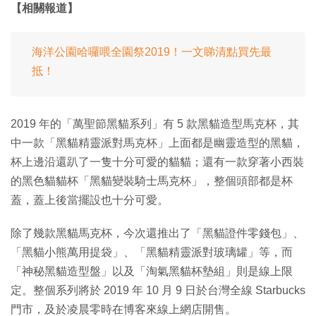
【相關報道】
海洋公園哈囉喂全園祭2019！一文睇清點買先最
抵！
2019 年的「萬聖節黑貓系列」有 5 款黑貓造型馬克杯，其
中一款「黑貓精靈派對馬克杯」上面都是幽靈造型的黑貓，
杯上邊沿還趴了一隻十分可愛的貓貓；還有一款穿著小西裝
的黑色貓貓杯「黑貓變裝騎士馬克杯」，整個頭部都是杯
蓋，蓋上後當擺設也十分可愛。
除了幾款黑貓馬克杯，今次還推出了「黑貓證件零錢包」、
「黑貓小熊萬用提袋」、「黑貓精靈派對玻璃罐」等，而
「神秘黑貓造型盤」以及「淘氣黑貓杯墊組」則是線上限
定。整個系列將於 2019 年 10 月 9 日於台灣全線 Starbucks
門市，及於凌晨零時在博客來線上網店開售。