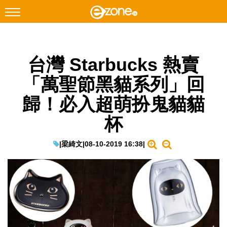
搜尋
台灣 Starbucks 熱賣
Facebook
Instagram
「萬聖節黑貓系列」回
科技焦點
歸！必入超萌扮鬼貓貓
網絡生活
杯
遊戲動漫
教學評測
|
梁綺文
|
08-10-2019 16:38
|
EduTech
IT Times
生成式AI與雲端應用
Enterprise Digital Transformation