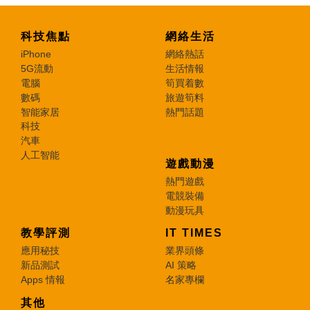
科技焦點
網絡生活
iPhone
網絡熱話
5G流動
生活情報
電腦
筍買着數
數碼
旅遊筍料
智能家居
熱門話題
科技
汽車
人工智能
遊戲動漫
熱門遊戲
電競裝備
動漫玩具
教學評測
IT TIMES
應用秘技
業界頭條
新品測試
AI 策略
Apps 情報
名家專欄
其他