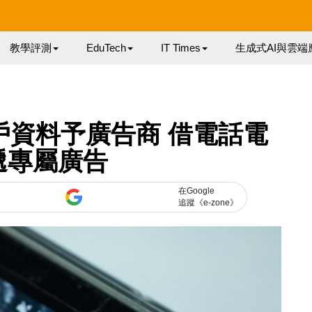
教學評測
EduTech
IT Times
生成式AI與雲端
露用戶資料予廣告商 借電話電
遞專屬廣告
在Google
追蹤《e-zone》