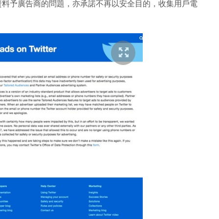
決洩露用戶資料予廣告商的問題，亦承諾不再以安全目的，收集用戶電