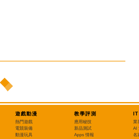
遊戲動漫
教學評測
I
熱門遊戲
應用秘技
業
電競裝備
新品測試
AI
動漫玩具
Apps 情報
名