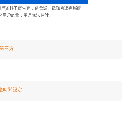
洩露用戶資料予廣告商，借電話、電郵傳遞專屬廣
之用戶數量，更是無法估計。
傳第三方
發送時間設定