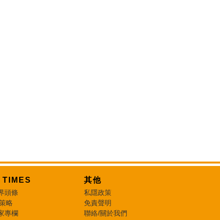
T TIMES
其他
界頭條
私隱政策
 策略
免責聲明
家專欄
聯絡/關於我們