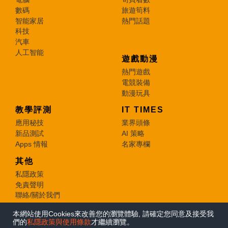
數碼
旅遊筍料
智能家居
熱門話題
科技
汽車
人工智能
遊戲動漫
熱門遊戲
電競裝備
動漫玩具
教學評測
IT TIMES
應用秘技
業界頭條
新品測試
AI 策略
Apps 情報
名家專欄
其他
私隱政策
免責聲明
聯絡/關於我們
本網站使用Cookies來改善您的瀏覽體驗, 請確定您同意及接受我
© 2026 e-zone. All Rights Reserved.
們的
私隱政策與使用條款
才繼續瀏覽。