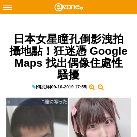
搜尋
日本女星瞳孔倒影洩拍
Facebook
Instagram
攝地點！狂迷憑 Google
科技焦點
Maps 找出偶像住處性
網絡生活
騷擾
遊戲動漫
教學評測
|
何兆洋
|
09-10-2019 17:55
|
EduTech
IT Times
生成式AI與雲端應用
Enterprise Digital Transformation