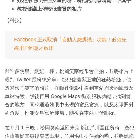
疑犯用毛巾捂住女星的嘴，將她拖到陰暗處上下其手
教授健議上傳較低畫質的相片
【科技】
Facebook 正式取消「自動人臉辨識」功能！必須先
經用戶同意才啟用
跟許多明星、網紅一樣，松岡笑南經常會自拍，並將相片上
載到 Twitter 跟粉絲分享。疑犯佐藤響正她的狂熱粉絲，他
透過松岡笑南的相片，在瞳孔倒影中看到車站周邊的風景及
車站特徵，然後再用 Google Maps 街景服務功能，找到符
合的地方，同時通過她眼中出現的窗及窗簾，以及太陽照射
的角度，推測女星寓所樓層，隨後在車站埋伏跟蹤。
在 9 月 1 日晚，松岡笑南返回東京都江戶川區住所時，疑犯
佐藤響從其身後突然出現，並用毛巾捂住她的嘴，並將她拖