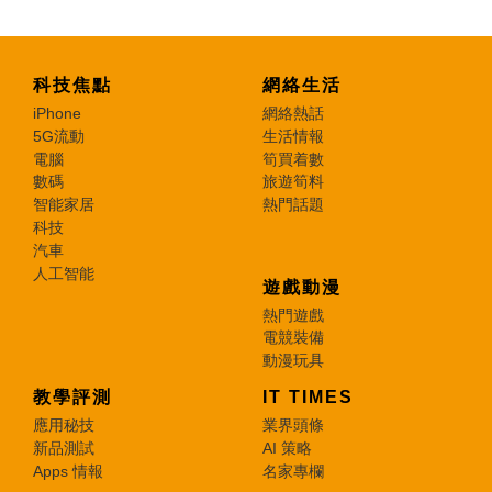
科技焦點
網絡生活
iPhone
網絡熱話
5G流動
生活情報
電腦
筍買着數
數碼
旅遊筍料
智能家居
熱門話題
科技
汽車
人工智能
遊戲動漫
熱門遊戲
電競裝備
動漫玩具
教學評測
IT TIMES
應用秘技
業界頭條
新品測試
AI 策略
Apps 情報
名家專欄