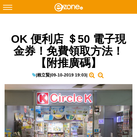
搜尋
OK 便利店 ＄50 電子現
Facebook
Instagram
金券！免費領取方法！
科技焦點
【附推廣碼】
網絡生活
遊戲動漫
|
賴立賢
|
09-10-2019 19:03
|
教學評測
EduTech
IT Times
生成式AI與雲端應用
Enterprise Digital Transformation