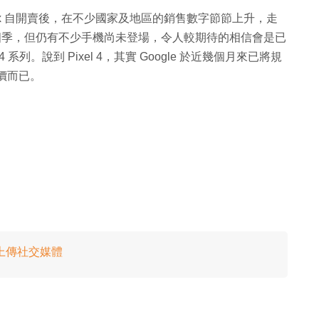
e 11 Pro Max 自開賣後，在不少國家及地區的銷售數字節節上升，走
第四季，但仍有不少手機尚未登場，令人較期待的相信會是已
l 4 系列。說到 Pixel 4，其實 Google 於近幾個月來已將規
價而已。
捷徑‧上傳社交媒體