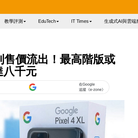
教學評測
EduTech
IT Times
生成式AI與雲端
 4 系列售價流出！最高階版或
達八千元
在Google
追蹤《e-zone》