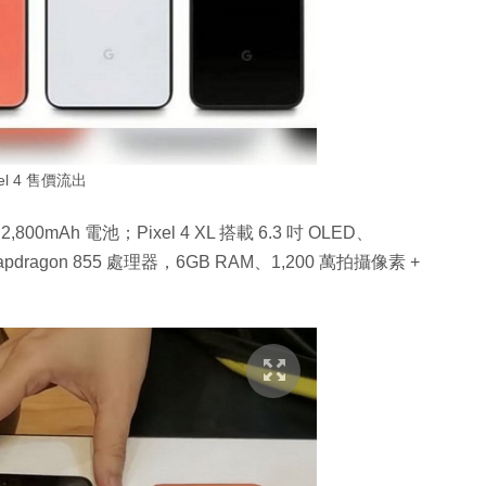
xel 4 售價流出
800mAh 電池；Pixel 4 XL 搭載 6.3 吋 OLED、
ragon 855 處理器，6GB RAM、1,200 萬拍攝像素 +