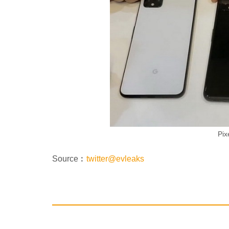
Pi
Source︰
twitter@evleaks