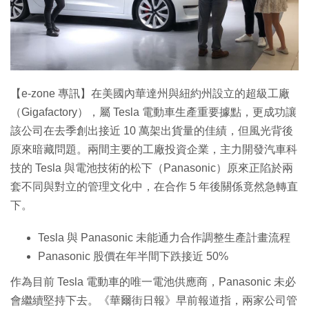
特集
【e-zone 專訊】在美國內華達州與紐約州設立的超級工廠
（Gigafactory），屬 Tesla 電動車生產重要據點，更成功讓
該公司在去季創出接近 10 萬架出貨量的佳績，但風光背後
原來暗藏問題。兩間主要的工廠投資企業，主力開發汽車科
技的 Tesla 與電池技術的松下（Panasonic）原來正陷於兩
套不同與對立的管理文化中，在合作 5 年後關係竟然急轉直
下。
Tesla 與 Panasonic 未能通力合作調整生產計畫流程
Panasonic 股價在年半間下跌接近 50%
作為目前 Tesla 電動車的唯一電池供應商，Panasonic 未必
會繼續堅持下去。《華爾街日報》早前報道指，兩家公司管