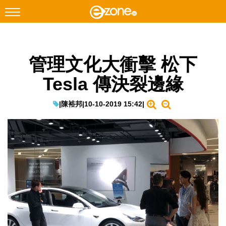
搜尋
管理文化大衝擊 松下
Facebook
Instagram
Tesla 傳決裂邊緣
科技焦點
網絡生活
|
陳裕邦
|
10-10-2019 15:42
|
遊戲動漫
教學評測
EduTech
IT Times
生成式AI與雲端應用
Enterprise Digital Transformation