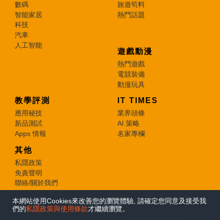
數碼
旅遊筍料
智能家居
熱門話題
科技
汽車
人工智能
遊戲動漫
熱門遊戲
電競裝備
動漫玩具
教學評測
IT TIMES
應用秘技
業界頭條
新品測試
AI 策略
Apps 情報
名家專欄
其他
私隱政策
免責聲明
聯絡/關於我們
本網站使用Cookies來改善您的瀏覽體驗, 請確定您同意及接受我
© 2026 e-zone. All Rights Reserved.
們的
私隱政策與使用條款
才繼續瀏覽。