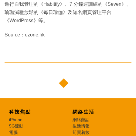
進行自我管理的《Habitify》、7 分鐘運訓練的《Seven》、
瑜珈減壓放鬆的《每日瑜伽》及知名網頁管理平台
《WordPress》等。
Source：ezone.hk
科技焦點
網絡生活
iPhone
網絡熱話
5G流動
生活情報
電腦
筍買着數