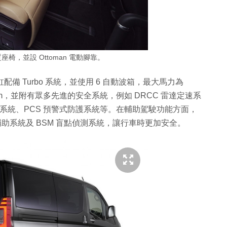
座椅，並設 Ottoman 電動腳靠。
 汽缸配備 Turbo 系統，並使用 6 自動波箱，最大馬力為
 1,290mm，並附有眾多先進的安全系統，例如 DRCC 雷達定速系
制系統、PCS 預警式防護系統等。在輔助駕駛功能方面，
景影像輔助系統及 BSM 盲點偵測系統，讓行車時更加安全。