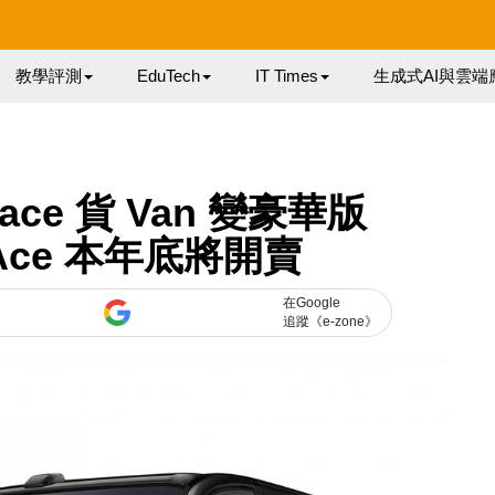
教學評測
EduTech
IT Times
生成式AI與雲端
ce 貨 Van 變豪華版
nAce 本年底將開賣
在Google
追蹤《e-zone》