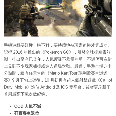
特集
手機遊戲要紅極一時不難，要持續地被玩家追捧才算成功。
記得 2016 年推出的《Pokémon GO》，引發全球捉精靈熱
潮，推出至今已 3 年，人氣度雖不及當年勇，不過仍可在街
上見到不少玩家捕捉或進入道場對戰。最近，手遊市場亦十
分熱鬧，繼有任天堂的《Mario Kart Tour 瑪利歐賽車巡迴
賽》9 月下旬上架後，10 月初再有超人氣射擊遊戲《Call of
Duty: Mobile》進佔 Android 及 iOS 雙平台，後者更刷新了
首周最高下載次數紀錄。
COD 人氣不減
孖寶賽車退位