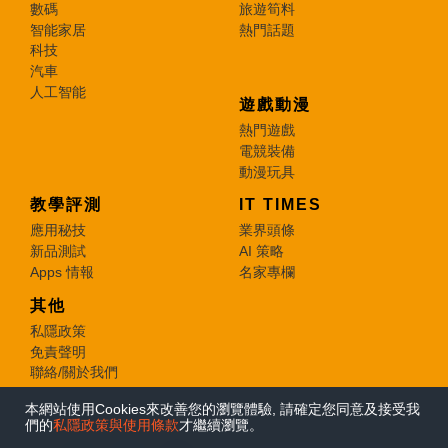
數碼
旅遊筍料
智能家居
熱門話題
科技
汽車
人工智能
遊戲動漫
熱門遊戲
電競裝備
動漫玩具
教學評測
IT TIMES
應用秘技
業界頭條
新品測試
AI 策略
Apps 情報
名家專欄
其他
私隱政策
免責聲明
聯絡/關於我們
本網站使用Cookies來改善您的瀏覽體驗, 請確定您同意及接受我
© 2026 e-zone. All Rights Reserved.
們的
私隱政策與使用條款
才繼續瀏覽。