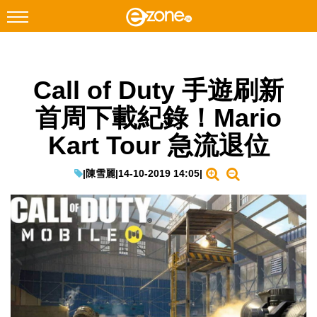
搜尋
Call of Duty 手遊刷新
Facebook
Instagram
首周下載紀錄！Mario
科技焦點
Kart Tour 急流退位
網絡生活
遊戲動漫
|
陳雪麗
|
14-10-2019 14:05
|
教學評測
EduTech
IT Times
生成式AI與雲端應用
Enterprise Digital Transformation