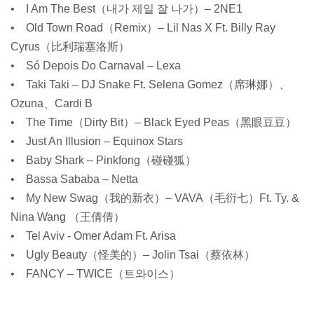
• I Am The Best（내가 제일 잘 나가）– 2NE1
• Old Town Road（Remix）– Lil Nas X Ft. Billy Ray
Cyrus（比利瑞塞洛斯）
• Só Depois Do Carnaval – Lexa
• Taki Taki – DJ Snake Ft. Selena Gomez（席琳娜）、
Ozuna、Cardi B
• The Time（Dirty Bit）– Black Eyed Peas（黑眼豆豆）
• Just An Illusion – Equinox Stars
• Baby Shark – Pinkfong（碰碰狐）
• Bassa Sababa – Netta
• My New Swag（我的新衣）– VAVA（毛衍七）Ft. Ty. &
Nina Wang （王倩倩）
• Tel Aviv - Omer Adam Ft. Arisa
• Ugly Beauty（怪美的）– Jolin Tsai（蔡依林）
• FANCY – TWICE（트와이스）