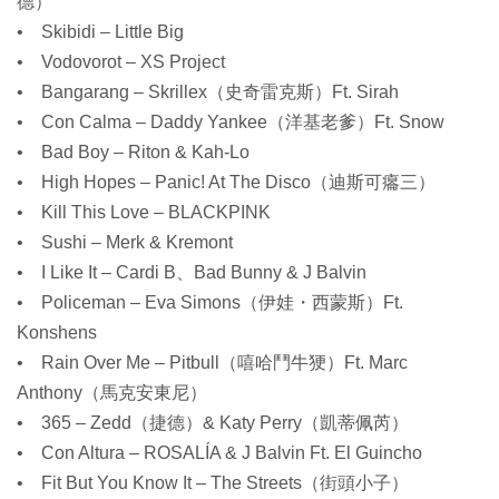
德）
• Skibidi – Little Big
• Vodovorot – XS Project
• Bangarang – Skrillex（史奇雷克斯）Ft. Sirah
• Con Calma – Daddy Yankee（洋基老爹）Ft. Snow
• Bad Boy – Riton & Kah-Lo
• High Hopes – Panic! At The Disco（迪斯可癟三）
• Kill This Love – BLACKPINK
• Sushi – Merk & Kremont
• I Like It – Cardi B、Bad Bunny & J Balvin
• Policeman – Eva Simons（伊娃・西蒙斯）Ft.
Konshens
• Rain Over Me – Pitbull（嘻哈鬥牛㹴）Ft. Marc
Anthony（馬克安東尼）
• 365 – Zedd（捷德）& Katy Perry（凱蒂佩芮）
• Con Altura – ROSALÍA & J Balvin Ft. El Guincho
• Fit But You Know It – The Streets（街頭小子）