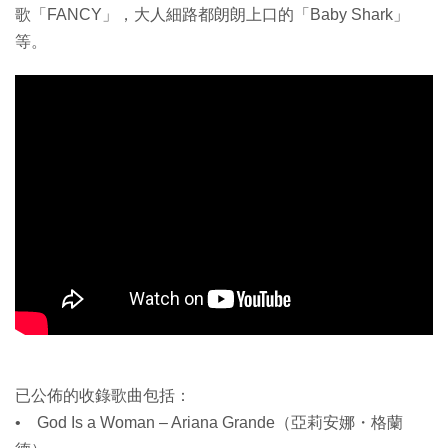
歌「FANCY」，大人細路都朗朗上口的「Baby Shark」
等。
已公佈的收錄歌曲包括：
• God Is a Woman – Ariana Grande（亞莉安娜・格蘭