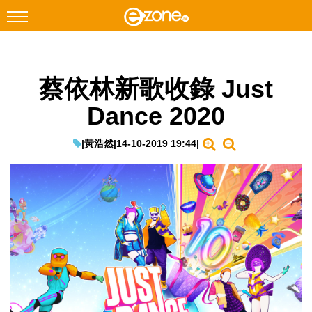
搜尋
蔡依林新歌收錄 Just
Facebook
Instagram
Dance 2020
科技焦點
網絡生活
|
黃浩然
|
14-10-2019 19:44
|
遊戲動漫
教學評測
EduTech
IT Times
生成式AI與雲端應用
Enterprise Digital Transformation