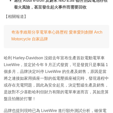
過往 Audi e-tron 及蔚來 NIO ES8 都分別因電池存在
着火風險，甚至發生起火事件而需要回收
【相關報道】
奇洛李維斯分享電單車心路歷程 愛車愛到創辦 Arch
Motorcycle 自家品牌
哈利 Harley-Davidson 沒錯去年宣布生產首款電動電單車
LiveWire，並定於今年 9 月正式發貨，可是發貨只是事隔 1
個多月，品牌決定叫停 LiveWire 的生產及銷售，原因是當
將之連接如家用插座一類的低電壓插座補完時，發現過程中
或存在充電問題，因此為安全起見，決定暫緩生產及銷售，
是故對不少喜歡哈利但財力有限的電單車迷而言，其如意算
盤且怕難於打響！
品牌也提到現時已為 LiveWire 進行額外測試分析，確保電