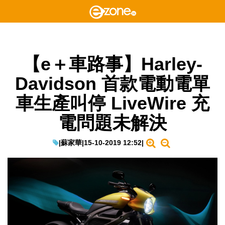
【e＋車路事】Harley-
Davidson 首款電動電單
車生產叫停 LiveWire 充
電問題未解決
|
蘇家華
|
15-10-2019 12:52
|