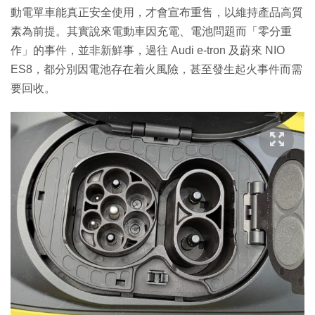
動電單車能真正安全使用，才會宣布重售，以維持產品高質
素為前提。其實說來電動車因充電、電池問題而「零分重
作」的事件，並非新鮮事，過往 Audi e-tron 及蔚來 NIO
ES8，都分別因電池存在着火風險，甚至發生起火事件而需
要回收。