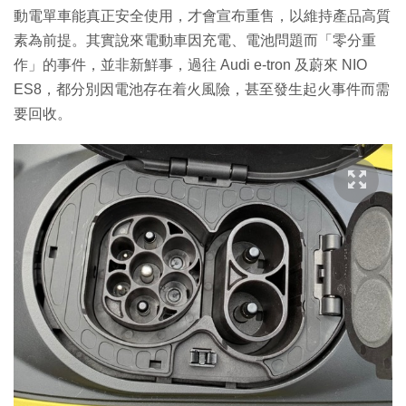
動電單車能真正安全使用，才會宣布重售，以維持產品高質
素為前提。其實說來電動車因充電、電池問題而「零分重
作」的事件，並非新鮮事，過往 Audi e-tron 及蔚來 NIO
ES8，都分別因電池存在着火風險，甚至發生起火事件而需
要回收。