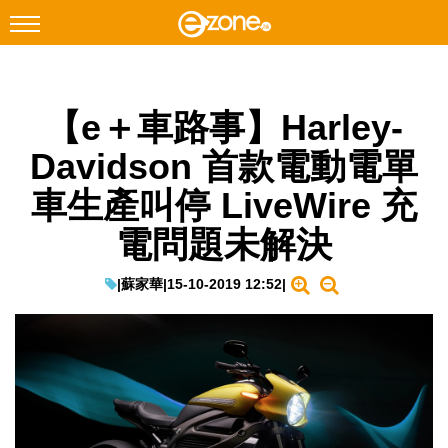
搜尋
【e＋車路事】Harley-
Facebook
Instagram
Davidson 首款電動電單
科技焦點
車生產叫停 LiveWire 充
網絡生活
電問題未解決
遊戲動漫
教學評測
|
蘇家華
|
15-10-2019 12:52
|
EduTech
IT Times
生成式AI與雲端應用
Enterprise Digital Transformation