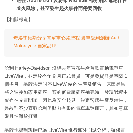
過往 Audi e-tron 及蔚來 NIO ES8 都分別因電池存在
着火風險，甚至發生起火事件而需要回收
【相關報道】
奇洛李維斯分享電單車心路歷程 愛車愛到創辦 Arch
Motorcycle 自家品牌
哈利 Harley-Davidson 沒錯去年宣布生產首款電動電單車
LiveWire，並定於今年 9 月正式發貨，可是發貨只是事隔 1
個多月，品牌決定叫停 LiveWire 的生產及銷售，原因是當
將之連接如家用插座一類的低電壓插座補完時，發現過程中
或存在充電問題，因此為安全起見，決定暫緩生產及銷售，
是故對不少喜歡哈利但財力有限的電單車迷而言，其如意算
盤且怕難於打響！
品牌也提到現時已為 LiveWire 進行額外測試分析，確保電