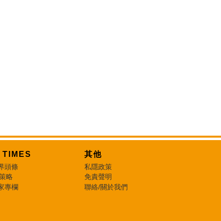
T TIMES
其他
界頭條
私隱政策
 策略
免責聲明
家專欄
聯絡/關於我們