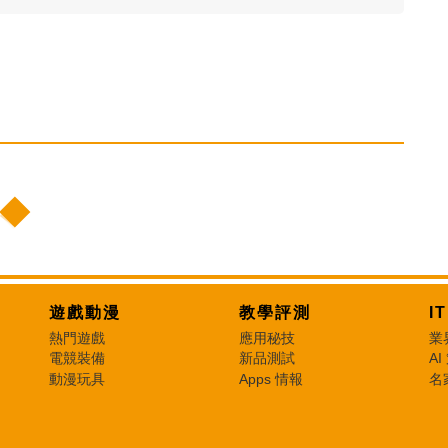
遊戲動漫
教學評測
I
熱門遊戲
應用秘技
業
電競裝備
新品測試
AI
動漫玩具
Apps 情報
名