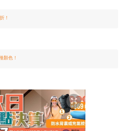
 折！
3 種顏色！