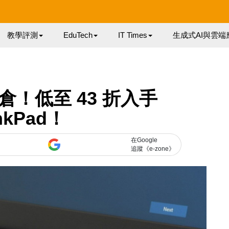
教學評測
EduTech
IT Times
生成式AI與雲端
開倉！低至 43 折入手
nkPad！
在Google
追蹤《e-zone》