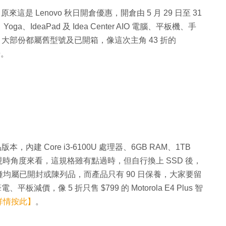
，原來這是 Lenovo 秋日開倉優惠，開倉由 5 月 29 日至 31
oga、IdeaPad 及 Idea Center AIO 電腦、平板機、手
品，大部份都屬舊型號及已開箱，像這次主角 43 折的
9。
出品版本，內建 Core i3-6100U 處理器、6GB RAM、1TB
 10，以現時角度來看，這規格雖有點過時，但自行換上 SSD 後，
均屬已開封或陳列品，而產品只有 90 日保養，大家要留
板減價，像 5 折只售 $799 的 Motorola E4 Plus 智
詳情按此】
。