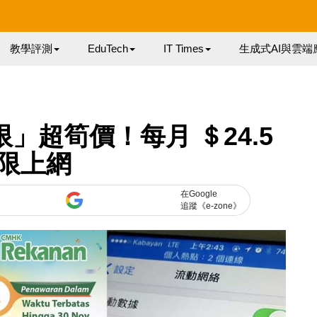
教學評測
EduTech
IT Times
生成式AI與雲端
限」超筍價！每月 ＄24.5
限上網
在Google
追蹤《e-zone》