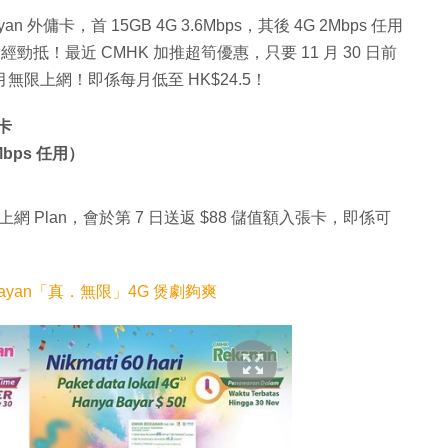
an 外傭卡，首 15GB 4G 3.6Mbps，其後 4G 2Mbps 任用
經勁抵！最近 CMHK 加推超筍優惠，只要 11 月 30 日前
1 個月無限上網！即係每月低至 HK$24.5！
傭卡
Mbps 任用）
無限上網 Plan，會於第 7 日送返 $88 儲值額入張卡，即係可
ayan「真．無限」4G 煲劇夠爽