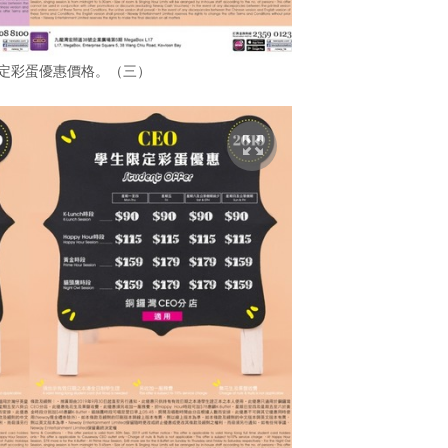
生限定彩蛋優惠價格。（三）