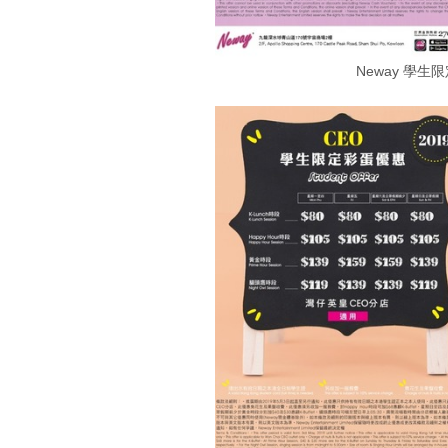
Neway 學