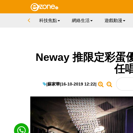
科技焦點
網絡生活
遊戲動漫
Neway 推限定彩蛋優惠
任唱
|
蘇家華
|
16-10-2019 12:22
|