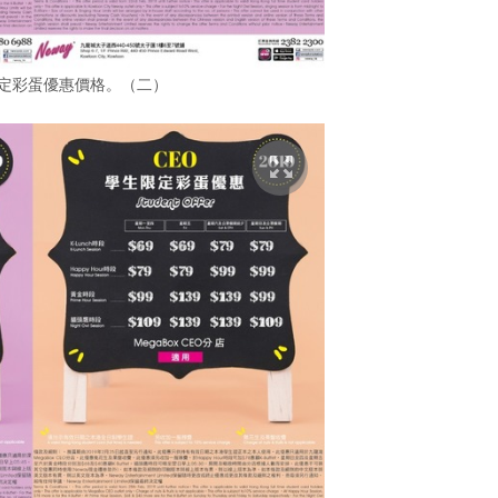
生限定彩蛋優惠價格。（二）