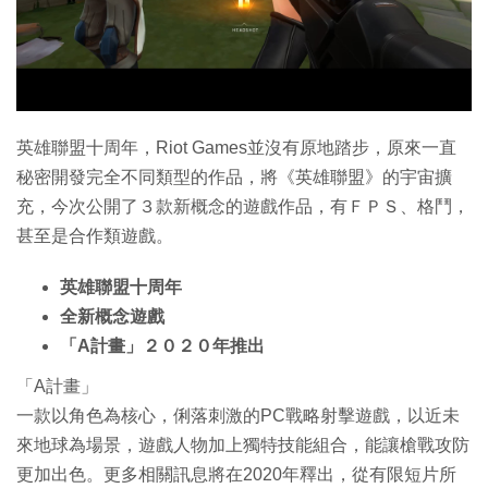
特集
英雄聯盟十周年，Riot Games並沒有原地踏步，原來一直
秘密開發完全不同類型的作品，將《英雄聯盟》的宇宙擴
充，今次公開了３款新概念的遊戲作品，有ＦＰＳ、格鬥，
甚至是合作類遊戲。
英雄聯盟十周年
全新概念遊戲
「A計畫」２０２０年推出
「A計畫」
一款以角色為核心，俐落刺激的PC戰略射擊遊戲，以近未
來地球為場景，遊戲人物加上獨特技能組合，能讓槍戰攻防
更加出色。更多相關訊息將在2020年釋出，從有限短片所