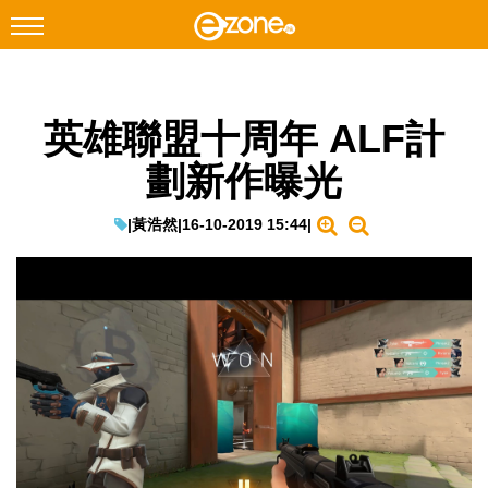
搜尋
英雄聯盟十周年 ALF計
Facebook
Instagram
劃新作曝光
科技焦點
網絡生活
|
黃浩然
|
16-10-2019 15:44
|
遊戲動漫
教學評測
EduTech
IT Times
生成式AI與雲端應用
Enterprise Digital Transformation