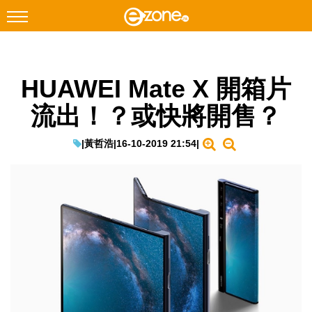
搜尋
HUAWEI Mate X 開箱片
Facebook
Instagram
流出！？或快將開售？
科技焦點
網絡生活
|
黃哲浩
|
16-10-2019 21:54
|
遊戲動漫
教學評測
EduTech
IT Times
生成式AI與雲端應用
Enterprise Digital Transformation