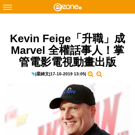
搜尋
Kevin Feige「升職」成
Facebook
Instagram
Marvel 全權話事人！掌
科技焦點
管電影電視動畫出版
網絡生活
遊戲動漫
|
梁綺文
|
17-10-2019 13:05
|
教學評測
EduTech
IT Times
生成式AI與雲端應用
Enterprise Digital Transformation