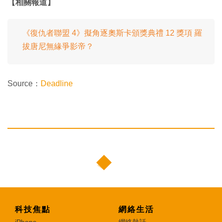
【相關報道】
《復仇者聯盟 4》擬角逐奧斯卡頒獎典禮 12 獎項 羅
拔唐尼無緣爭影帝？
Source：
Deadline
科技焦點
網絡生活
iPhone
網絡熱話