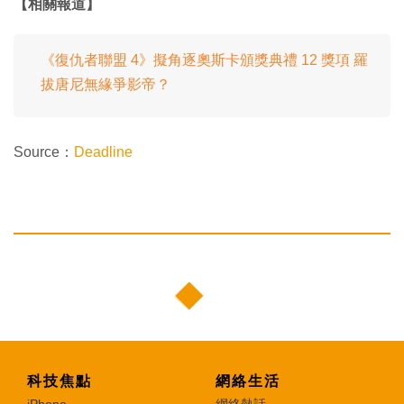
【相關報道】
《復仇者聯盟 4》擬角逐奧斯卡頒獎典禮 12 獎項 羅
拔唐尼無緣爭影帝？
Source：
Deadline
科技焦點
網絡生活
iPhone
網絡熱話