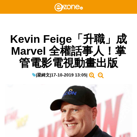
Kevin Feige「升職」成
Marvel 全權話事人！掌
管電影電視動畫出版
|
梁綺文
|
17-10-2019 13:05
|