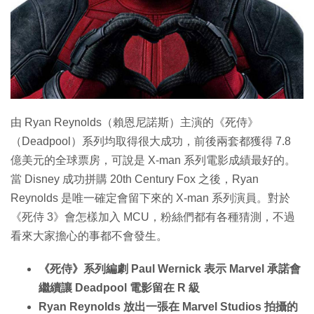
特集
由 Ryan Reynolds（賴恩尼諾斯）主演的《死侍》
（Deadpool）系列均取得很大成功，前後兩套都獲得 7.8
億美元的全球票房，可說是 X-man 系列電影成績最好的。
當 Disney 成功拼購 20th Century Fox 之後，Ryan
Reynolds 是唯一確定會留下來的 X-man 系列演員。對於
《死侍 3》會怎樣加入 MCU，粉絲們都有各種猜測，不過
看來大家擔心的事都不會發生。
《死侍》系列編劇 Paul Wernick 表示 Marvel 承諾會
繼續讓 Deadpool 電影留在 R 級
Ryan Reynolds 放出一張在 Marvel Studios 拍攝的