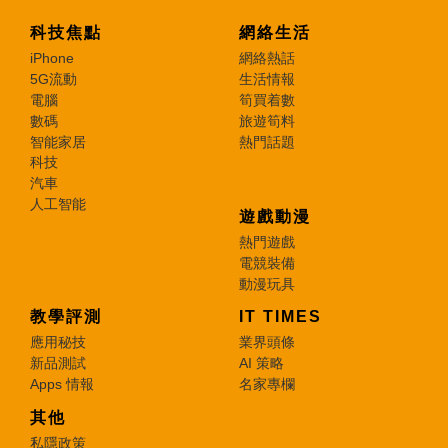
科技焦點
網絡生活
iPhone
網絡熱話
5G流動
生活情報
電腦
筍買着數
數碼
旅遊筍料
智能家居
熱門話題
科技
汽車
人工智能
遊戲動漫
熱門遊戲
電競裝備
動漫玩具
教學評測
IT TIMES
應用秘技
業界頭條
新品測試
AI 策略
Apps 情報
名家專欄
其他
私隱政策