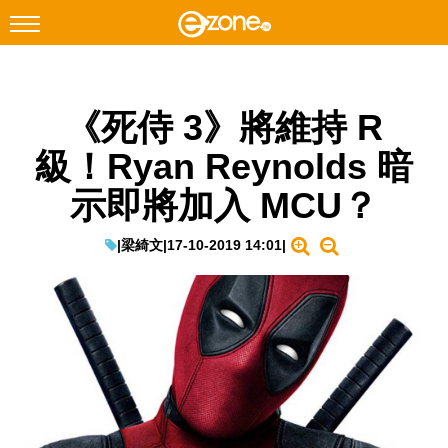
搜尋
《死侍 3》將維持 R
Facebook
Instagram
級！Ryan Reynolds 暗
科技焦點
示即將加入 MCU？
網絡生活
遊戲動漫
|
梁綺文
|
17-10-2019 14:01
|
教學評測
EduTech
IT Times
生成式AI與雲端應用
Enterprise Digital Transformation