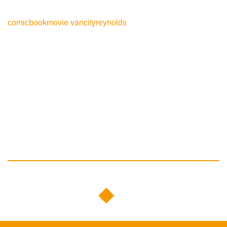
comicbookmovie
vancityreynolds