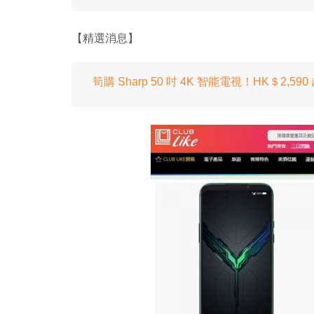
【精選消息】
筍購 Sharp 50 吋 4K 智能電視！HK＄2,59