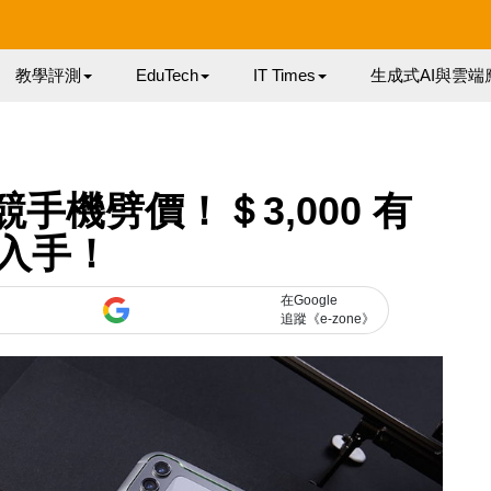
教學評測
EduTech
IT Times
生成式AI與雲端
 電競手機劈價！＄3,000 有
入手！
在Google
追蹤《e-zone》