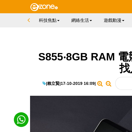
科技焦點
網絡生活
遊戲動漫
S855‧8GB RAM
找
|
賴立賢
|
17-10-2019 16:09
|