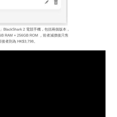
2」BlackShark 2 電競手機，包括兩個版本，
12GB RAM + 256GB ROM ，前者減價後只售
，而後者則為 HK$3,798。