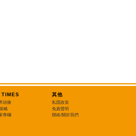
T TIMES
其他
界頭條
私隱政策
 策略
免責聲明
家專欄
聯絡/關於我們