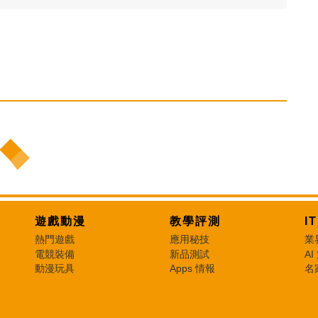
遊戲動漫
教學評測
I
熱門遊戲
應用秘技
業
電競裝備
新品測試
AI
動漫玩具
Apps 情報
名