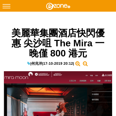
搜尋
美麗華集團酒店快閃優
Facebook
Instagram
惠 尖沙咀 The Mira 一
科技焦點
晚僅 800 港元
網絡生活
遊戲動漫
|
何兆洋
|
17-10-2019 20:12
|
教學評測
EduTech
IT Times
生成式AI與雲端應用
Enterprise Digital Transformation