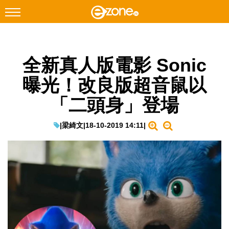
搜尋
全新真人版電影 Sonic
Facebook
Instagram
曝光！改良版超音鼠以
科技焦點
「二頭身」登場
網絡生活
遊戲動漫
|
梁綺文
|
18-10-2019 14:11
|
教學評測
EduTech
IT Times
生成式AI與雲端應用
Enterprise Digital Transformation