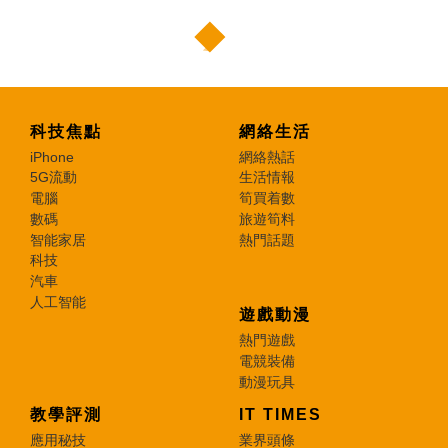
科技焦點
網絡生活
iPhone
網絡熱話
5G流動
生活情報
電腦
筍買着數
數碼
旅遊筍料
智能家居
熱門話題
科技
汽車
人工智能
遊戲動漫
熱門遊戲
電競裝備
動漫玩具
教學評測
IT TIMES
應用秘技
業界頭條