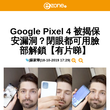
Google Pixel 4 被揭保
安漏洞？閉眼都可用臉
部解鎖【有片睇】
|
蘇家華
|
18-10-2019 17:29
|