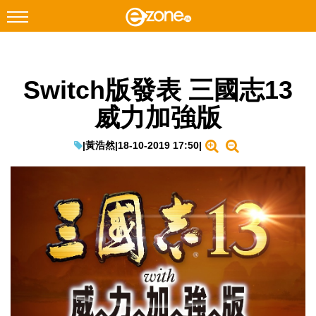
搜尋
Switch版發表 三國志13
Facebook
Instagram
威力加強版
科技焦點
網絡生活
|
黃浩然
|
18-10-2019 17:50
|
遊戲動漫
教學評測
EduTech
IT Times
生成式AI與雲端應用
Enterprise Digital Transformation