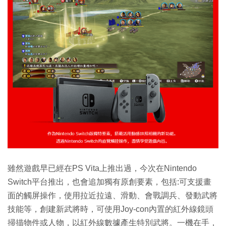
雖然遊戲早已經在PS Vita上推出過，今次在Nintendo
Switch平台推出，也會追加獨有原創要素，包括:可支援畫
面的觸屏操作，使用拉近拉遠、滑動、會戰調兵、發動武將
技能等，創建新武將時，可使用Joy-con內置的紅外線鏡頭
掃描物件或人物，以紅外線數據產生特別武將。一機在手，