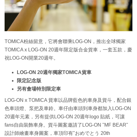
TOMICA粉絲留意，它將會聯乘LOG-ON，推出全球獨家
TOMICA x LOG-ON 20週年限定版合金貨車，一套五款，慶
祝LOG-ON開業20週年。
LOG-ON 20週年獨家TOMICA貨車
限定記念版
另有會場特別限定車
LOG-ON x TOMICA 貨車以品牌藍色的車身及貨斗，配合銀
色車頭燈、泵把及車鈴。車仔由車頭到車身都加入LOG-ON
20週年元素，另有提供LOG-ON 20週年logo 貼紙，可讓
fans自由裝飾車身。貨斗圖案邀請了LOG-ON "MF BEAR"
設計師繪畫車身圖案，車頂印有"おめでとう 20th