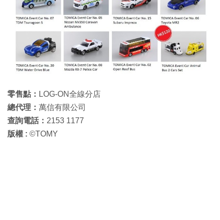
零售
點
：
LOG-ON全線分店
總代理
：
萬信有限公司
查詢電話
：
2153 1177
版權 :
©TOMY