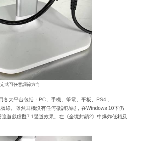
固定式可任意調節方向
孔，通用各大平台包括：PC、手機、筆電、平板、PS4，
內附丫式訊號線。雖然耳機沒有任何微調功能，在Windows 10下仍
」，增強遊戲虛擬7.1聲道效果。在《全境封鎖2》中爆炸低頻及