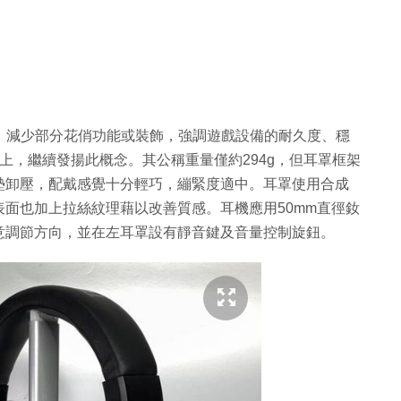
定位要低，減少部分花俏功能或裝飾，強調遊戲設備的耐久度、穩
戲耳麥上，繼續發揚此概念。其公稱重量僅約294g，但耳罩框架
墊卸壓，配戴感覺十分輕巧，繃緊度適中。耳罩使用合成
面也加上拉絲紋理藉以改善質感。耳機應用50mm直徑釹
意調節方向，並在左耳罩設有靜音鍵及音量控制旋鈕。