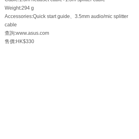
Weight:294 g
Accessories:Quick start guide、3.5mm audio/mic splitter
cable
查詢:www.asus.com
售價:HK$330