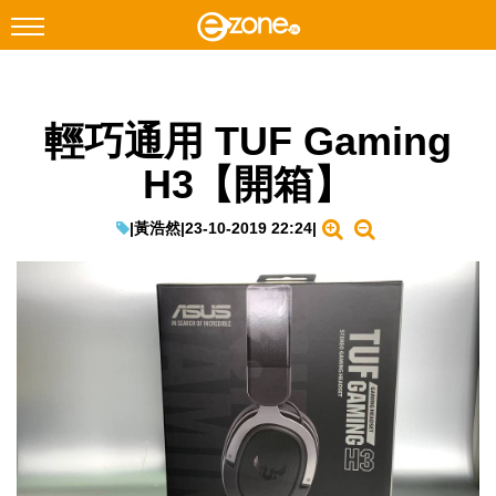
搜尋
輕巧通用 TUF Gaming
Facebook
Instagram
H3【開箱】
科技焦點
網絡生活
|
黃浩然
|
23-10-2019 22:24
|
遊戲動漫
教學評測
EduTech
IT Times
生成式AI與雲端應用
Enterprise Digital Transformation