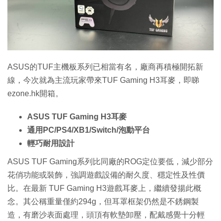
特集
ASUS的TUF主機板系列已相當有名，廠商再積極開拓新
線，今次就為主流玩家帶來TUF Gaming H3耳麥，即睇
ezone.hk開箱。
ASUS TUF Gaming H3耳麥
通用PC/PS4/XB1/Switch/泡動平台
輕巧耐用設計
ASUS TUF Gaming系列比同廠的ROG定位要低，減少部分
花俏功能或裝飾，強調遊戲設備的耐久度、穩定性及性價
比。在最新 TUF Gaming H3遊戲耳麥上，繼續發揚此概
念。其公稱重量僅約294g，但耳罩框架仍然是不銹鋼製
造，有磨沙表面處理，頭頂有軟墊卸壓，配戴感覺十分輕