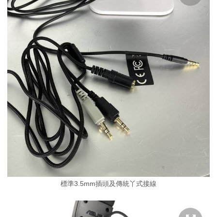
標準3.5mm插頭及傳統丫式接線