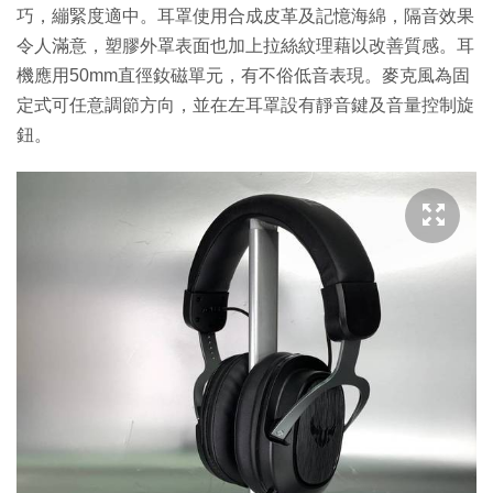
巧，繃緊度適中。耳罩使用合成皮革及記憶海綿，隔音效果
令人滿意，塑膠外罩表面也加上拉絲紋理藉以改善質感。耳
機應用50mm直徑釹磁單元，有不俗低音表現。麥克風為固
定式可任意調節方向，並在左耳罩設有靜音鍵及音量控制旋
鈕。