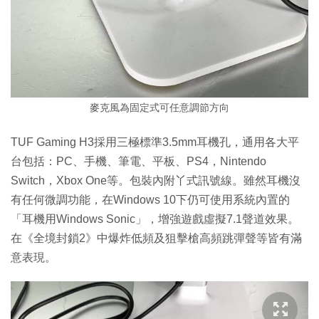
麥克風為固定式可任意調節方向
TUF Gaming H3採用三極標準3.5mm耳機孔，通用各大平
台包括：PC、手機、筆電、平板、PS4，Nintendo
Switch，Xbox One等。包裝內附丫式訊號線。雖然耳機沒
有任何微調功能，在Windows 10下仍可使用系統內置的
「耳機用Windows Sonic」，增強遊戲虛擬7.1聲道效果。
在《全境封鎖2》中爆炸低頻及狙擊槍高頻跳彈聲等皆有滿
意表現。