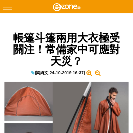
搜尋
帳篷斗篷兩用大衣極受
Facebook
Instagram
關注！常備家中可應對
科技焦點
天災？
網絡生活
遊戲動漫
|
梁綺文
|
24-10-2019 16:37
|
教學評測
EduTech
IT Times
生成式AI與雲端應用
Enterprise Digital Transformation