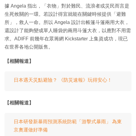
據 Angela 指出，「衣物」對於難民、流浪者或災民而言是
生死攸關的一環。若設計得宜就能在關鍵時候提供「避難
所」，救人一命。所以 Angela 設計出帳篷斗篷兩用大衣，
還設計了能夠變成單人睡袋的兩用斗篷大衣，以應對不用需
求。ADIFF 前幾年在眾籌網 Kickstarter 上集資成功，現已
在世界各地公開販售。
【相關報道】
日本遇天災點避險？ 《防災速報》玩得安心！
【相關報道】
日本研發新暴雨預測系統防範「游擊式暴雨」 為東
京奧運做好準備