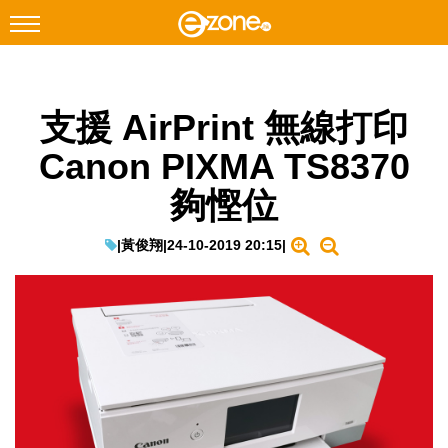
搜尋
支援 AirPrint 無線打印
Facebook
Instagram
Canon PIXMA TS8370
科技焦點
夠慳位
網絡生活
遊戲動漫
|
黃俊翔
|
24-10-2019 20:15
|
教學評測
EduTech
IT Times
生成式AI與雲端應用
Enterprise Digital Transformation