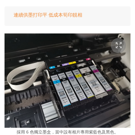
連續供墨打印平 低成本筍印靚相
採用 6 色獨立墨盒，當中設有相片專用紫藍色及黑色。