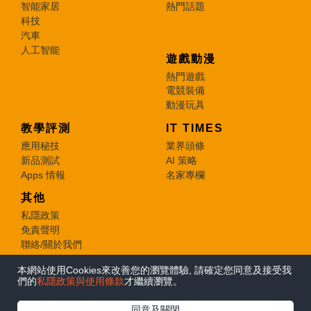
智能家居
熱門話題
科技
汽車
人工智能
遊戲動漫
熱門遊戲
電競裝備
動漫玩具
教學評測
IT TIMES
應用秘技
業界頭條
新品測試
AI 策略
Apps 情報
名家專欄
其他
私隱政策
免責聲明
聯絡/關於我們
本網站使用Cookies來改善您的瀏覽體驗, 請確定您同意及接受我
© 2026 e-zone. All Rights Reserved.
們的
私隱政策與使用條款
才繼續瀏覽。
在Google
同意及關閉