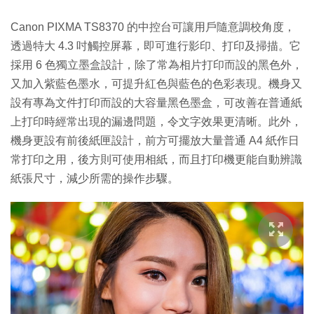
Canon PIXMA TS8370 的中控台可讓用戶隨意調校角度，
透過特大 4.3 吋觸控屏幕，即可進行影印、打印及掃描。它
採用 6 色獨立墨盒設計，除了常為相片打印而設的黑色外，
又加入紫藍色墨水，可提升紅色與藍色的色彩表現。機身又
設有專為文件打印而設的大容量黑色墨盒，可改善在普通紙
上打印時經常出現的漏邊問題，令文字效果更清晰。此外，
機身更設有前後紙匣設計，前方可擺放大量普通 A4 紙作日
常打印之用，後方則可使用相紙，而且打印機更能自動辨識
紙張尺寸，減少所需的操作步驟。