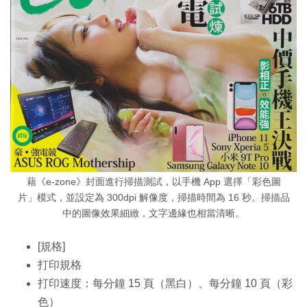
藉《e-zone》封面進行掃描測試，以手機 App 選擇「彩色圖
片」模式，並設定為 300dpi 解像度，掃描時間為 16 秒。掃描品
中的圖像效果細緻，文字邊緣也相當清晰。
[規格]
打印規格
打印速度：每分鐘 15 頁（黑白）、每分鐘 10 頁（彩
色）