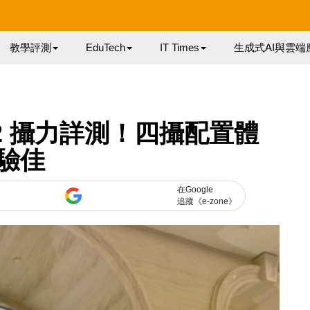
教學評測
EduTech
IT Times
生成式AI與雲端
NO2 攝力詳測！四攝配置體
驗佳
在Google
追蹤《e-zone》