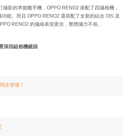
 主打攝影的準旗艦手機，OPPO RENO2 搭配了四攝相機，
而且 OPPO RENO2 還搭配了全新的結合 OIS 及
能，使 OPPO RENO2 的攝綠表現更佳，整體攝力不俗。
及景深四組相機鏡頭
20）同步登場！
友