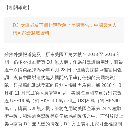
【相關報道】
DJI 大疆或成下個封殺對象？美國警告：中國製無人
機可能會竊取資料
雖然外媒報道提及，原來美國五角大樓在 2018 至 2019 年
間，仍多次批准購買 DJI 無人機，作為射擊訓練用途，而最
近一次購買紀錄為今年 6 月 28 日，但負責採購軍備官員強
調，沒有中國製造的無人機配給予執行任務的美國精鋭部
隊，只是藉此測試美軍的反無人機能力為何。據 2018 年 8
月和 11 月完成的採購清單可見，美國海軍和空軍分別花費
近 US$19 萬（約 HK$149 萬）和近 US$5 萬（約 HK$40
萬），購買 DJI 無人機，並將之用於美國空軍第 24 特種戰
術中隊，和海豹突擊隊等身份敏感的隊伍之中。而對於以上
美軍購買 DJI 無人機的情況，DJI 方面表示用家可全權控制