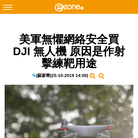
搜尋
美軍無懼網絡安全買
Facebook
Instagram
DJI 無人機 原因是作射
科技焦點
擊練靶用途
網絡生活
遊戲動漫
|
蘇家華
|
25-10-2019 14:00
|
教學評測
EduTech
IT Times
生成式AI與雲端應用
Enterprise Digital Transformation